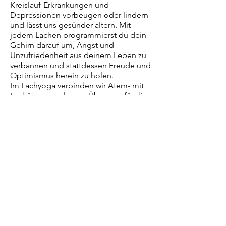
Kreislauf-Erkrankungen und
Depressionen vorbeugen oder lindern
und lässt uns gesünder altern. Mit
jedem Lachen programmierst du dein
Gehirn darauf um, Angst und
Unzufriedenheit aus deinem Leben zu
verbannen und stattdessen Freude und
Optimismus herein zu holen.
Im Lachyoga verbinden wir A
tem- mit
Lachübungen, lernen Übungen für die
Gruppe und jeden alleine kennen und
trainieren nebenher unsere gesamten
Bauchmuskeln.
Vergangene
Workshops: Sa,
12.11.2022
, 9:00 - 12:00 Uhr
Sa,
01.04.2023
,
9:00 - 12:00 Uhr
im Y
ogamoments Rohrbach
Aktuelle Lachyoga-Workshops gerne
auf Anfrage!